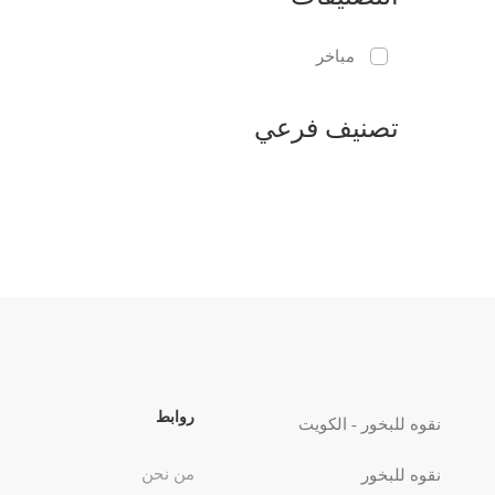
مباخر
تصنيف فرعي
روابط
نقوه للبخور - الكويت
من نحن
نقوه للبخور