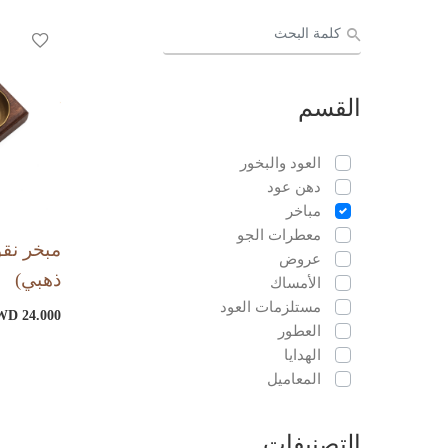
القسم
العود والبخور
دهن عود
مباخر
معطرات الجو
مبخر نق
عروض
ذهبي)
الأمساك
مستلزمات العود
D 24.000
العطور
الهدايا
المعاميل
التصنيفات