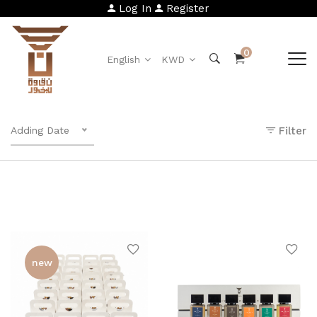
Log In
Register
0
English
KWD
Adding Date
Filter
new