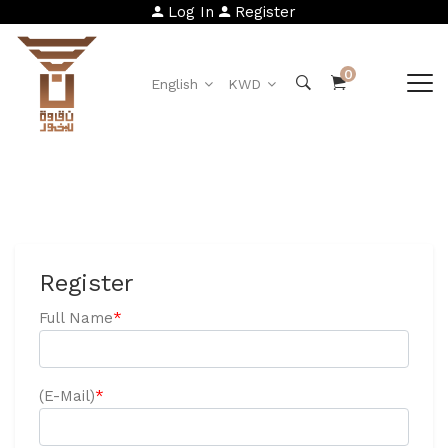
Log In
Register
0
English
KWD
Register
Full Name
*
(E-Mail)
*