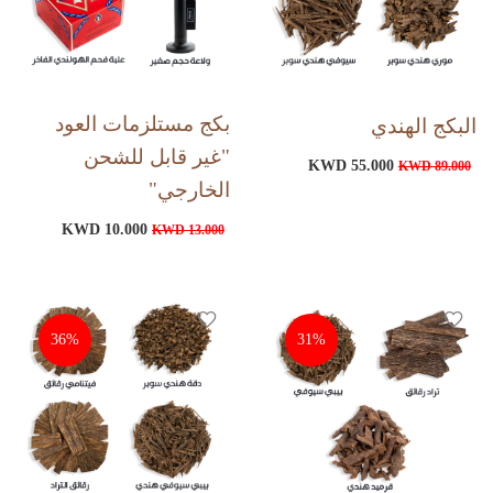
بكج مستلزمات العود
البكج الهندي
"غير قابل للشحن
KWD 55.000
KWD 89.000
الخارجي"
KWD 10.000
KWD 13.000
36%
31%