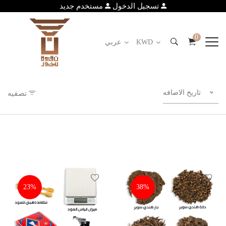
تسجيل الدخول
مستخدم جديد
0
KWD
عربي
تاريخ الاضافه
تصفيه
23%
38%