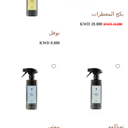
بكج المعطرات
KWD 20.000
KWD 24.000
نوفل
KWD 8.000
توباكوو
بيوتي