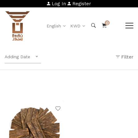
Log In
Register
0
English
KWD
Adding Date
Filter